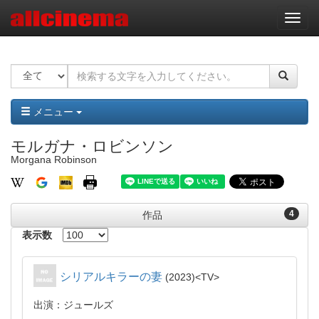
ナ
ビ
ゲ
ー
シ
ョ
ン
メニュー
モルガナ・ロビンソン
Morgana Robinson
4
作品
表示数
シリアルキラーの妻
2023
TV
出演：ジュールズ