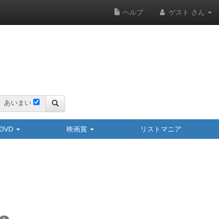
ヘルプ
ゲスト さん
あいまい
y/DVD
映画賞
リストマニア