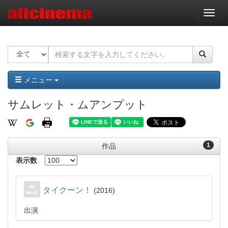
ナ
ビ
ゲ
ー
シ
ョ
ン
メニュー
サムレット・ムアンプット
1
作品
表示数
タイクーン！
2016
出演