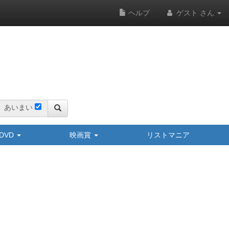
ヘルプ
ゲスト さん
あいまい
y/DVD
映画賞
リストマニア