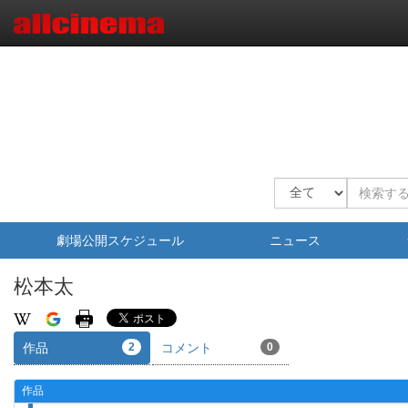
劇場公開スケジュール
ニュース
松本太
作品
2
コメント
0
作品