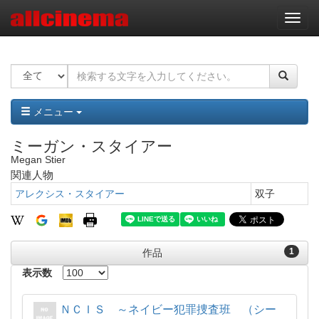
ナ
ビ
ゲ
ー
シ
ョ
ン
メニュー
ミーガン・スタイアー
Megan Stier
関連人物
アレクシス・スタイアー
双子
1
作品
表示数
ＮＣＩＳ ～ネイビー犯罪捜査班 （シー