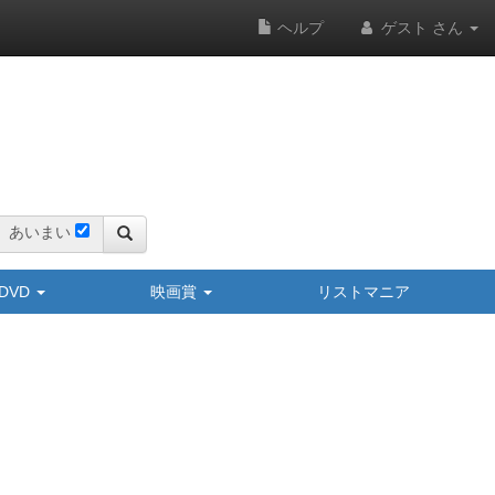
ヘルプ
ゲスト さん
あいまい
y/DVD
映画賞
リストマニア