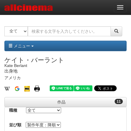
ナ
ビ
ゲ
ー
シ
ョ
ン
メニュー
ケイト・バーラント
Kate Berlant
出身地
アメリカ
11
作品
職種
並び順