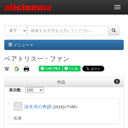
ナ
ビ
ゲ
ー
シ
ョ
ン
メニュー
ベアトリス一・ファン
1
作品
表示数
淡水河の奇跡
2016
TVM
出演