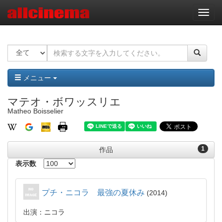
ナ
ビ
ゲ
ー
シ
ョ
ン
メニュー
マテオ・ボワッスリエ
Matheo Boisselier
1
作品
表示数
プチ・ニコラ 最強の夏休み
2014
出演：ニコラ