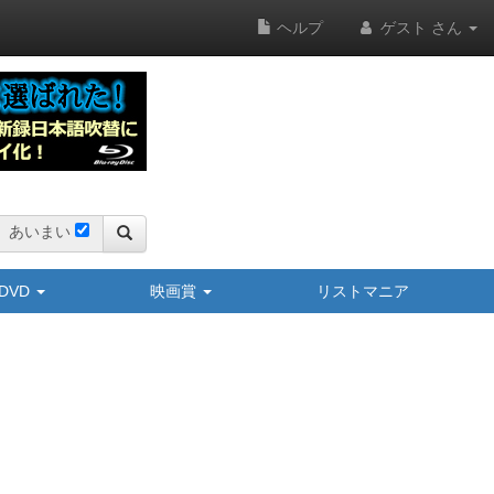
ヘルプ
ゲスト さん
あいまい
y/DVD
映画賞
リストマニア