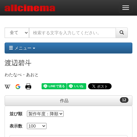
ナ
ビ
ゲ
ー
シ
ョ
ン
メニュー
渡辺碧斗
わたなべ・あおと
12
作品
並び順
表示数