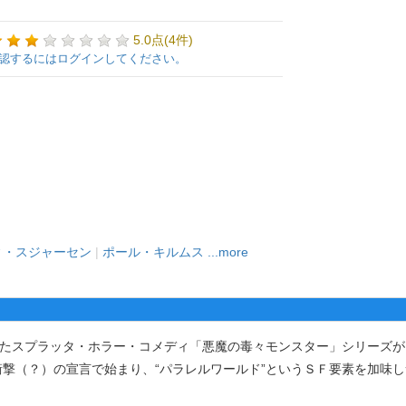
5.0点(4件)
認するにはログインしてください。
ィ・スジャーセン
|
ポール・キルムス
...more
たスプラッタ・ホラー・コメディ「悪魔の毒々モンスター」シリーズが
撃（？）の宣言で始まり、“パラレルワールド”というＳＦ要素を加味