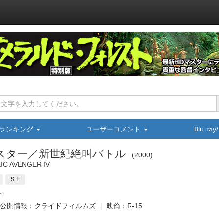
ランキング
ユーザーコメント
Blu-ra
スター／新世紀絶叫バトル
2000
XIC AVENGER IV
ＳＦ
分
公開情報：クライドフィルムズ
映倫：R-15