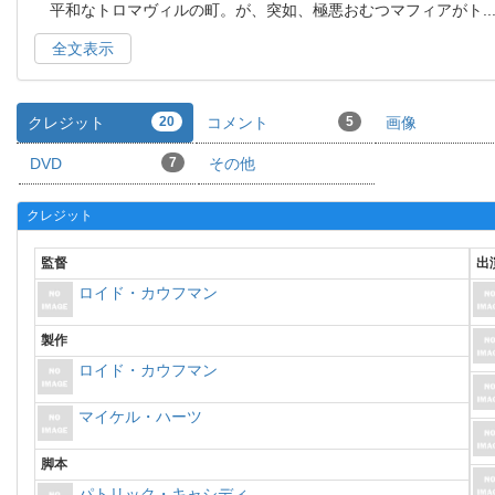
平和なトロマヴィルの町。が、突如、極悪おむつマフィアがト
..
全文表示
クレジット
20
コメント
5
画像
DVD
7
その他
クレジット
監督
出
ロイド・カウフマン
製作
ロイド・カウフマン
マイケル・ハーツ
脚本
パトリック・キャシディ