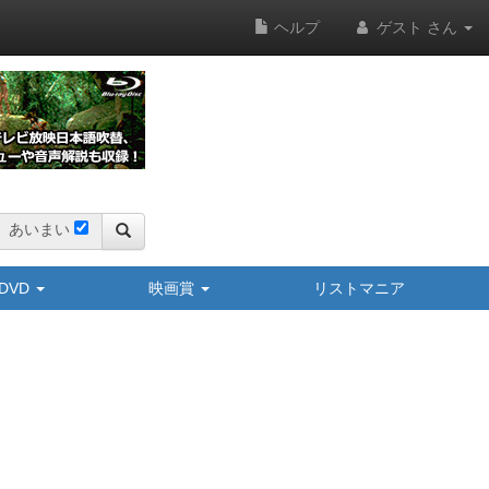
ヘルプ
ゲスト さん
あいまい
y/DVD
映画賞
リストマニア