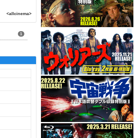
<allcinema>
1