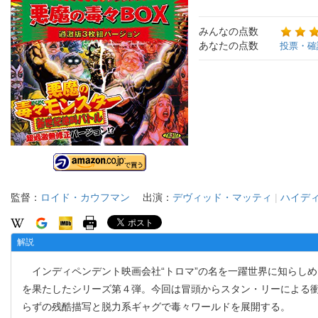
みんなの点数
あなたの点数
投票・確
監督：
ロイド・カウフマン
出演：
デヴィッド・マッティ
|
ハイデ
解説
インディペンデント映画会社“トロマ”の名を一躍世界に知らしめ
を果たしたシリーズ第４弾。今回は冒頭からスタン・リーによる衝
らずの残酷描写と脱力系ギャグで毒々ワールドを展開する。