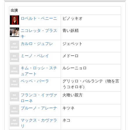
出演
ロベルト・ベニーニ
ピノッキオ
ニコレッタ・ブラス
青い妖精
キ
カルロ・ジュフレ
ジェペット
ミーノ・ベレイ
メドーロ
キム・ロッシ・スチ
ルシーニョロ
ュアート
ペッペ・バーラ
グリッロ・パルランテ（物を言
うコオロギ）
フランコ・イァヴァ
火喰い親方
ローネ
ブルーノ・アレーナ
キツネ
マックス・カヴァラ
ネコ
リ