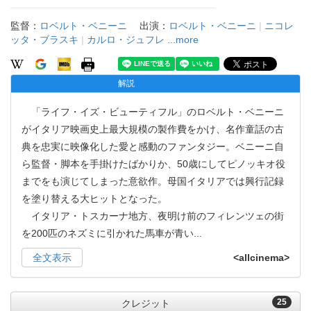
監督：
ロベルト・ベニーニ
出演：
ロベルト・ベニーニ
|
ニコレ
ッタ・ブラスキ
|
カルロ・ジュフレ
...more
解説
「ライフ・イズ・ビューティフル」のロベルト・ベニーニ
がイタリア映画史上最大規模の製作費をかけ、名作童話の古
典を忠実に映像化した愛と感動のファンタジー。ベニーニ自
ら監督・脚本を手掛けたばかりか、50歳にしてピノッキオ役
までをも演じてしまった意欲作。母国イタリアでは興行記録
を塗り替える大ヒットとなった。
イタリア・トスカーナ地方、夜明け前のフィレンツェの街
を200匹のネズミに引かれた馬車が青い
...
全文表示
<allcinema>
25
クレジット