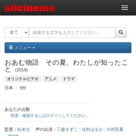
ナ
ビ
ゲ
ー
シ
ョ
ン
メニュー
おあむ物語 その夏、わたしが知ったこ
と
2018
オリジナルビデオ
アニメ
ドラマ
日本
9分
あなたの点数
投票・確認するにはログインしてください。
監督：
松本太
声の出演：
三森すずこ
|
佳村はるか
|
今村彩夏
...more