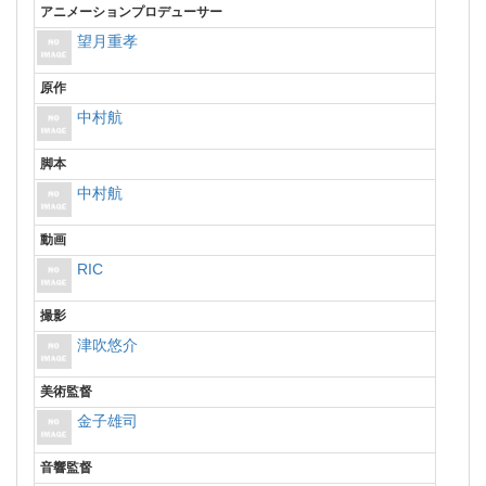
アニメーションプロデューサー
望月重孝
原作
中村航
脚本
中村航
動画
RIC
撮影
津吹悠介
美術監督
金子雄司
音響監督