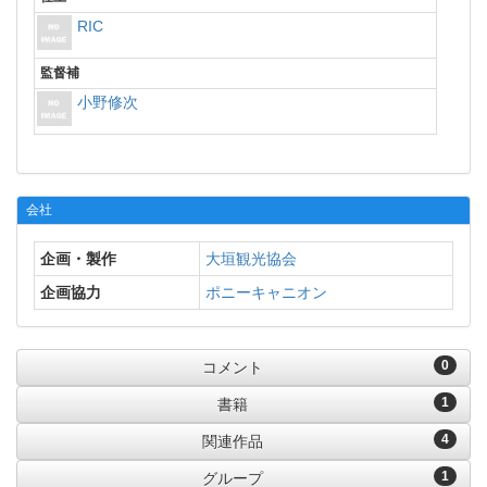
RIC
監督補
小野修次
会社
企画・製作
大垣観光協会
企画協力
ポニーキャニオン
0
コメント
1
書籍
4
関連作品
1
グループ