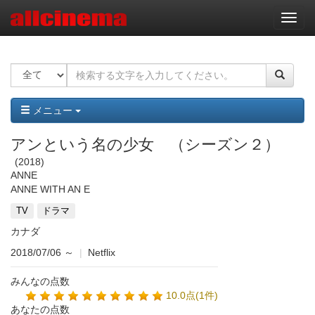
ナ
ビ
ゲ
ー
シ
ョ
ン
メニュー
アンという名の少女 （シーズン２）
2018
ANNE
ANNE WITH AN E
TV
ドラマ
カナダ
2018/07/06
～
|
Netflix
みんなの点数
10.0点(1件)
あなたの点数