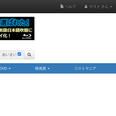
ヘルプ
ゲスト さん
あいまい
y/DVD
映画賞
リストマニア