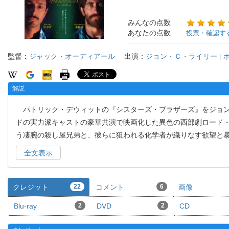
みんなの点数
あなたの点数
投票・確認す
監督：
ジャック・オーディアール
出演：
ジョン・Ｃ・ライリー
|
解説
パトリック・デウィットの『シスターズ・ブラザーズ』をジョン
ドの実力派キャストの豪華共演で映画化した異色の西部劇ロード
う凄腕の殺し屋兄弟と、彼らに狙われる化学者が織りなす欲望と
全文表示
クレジット
22
コメント
6
画像
Blu-ray
2
DVD
2
CD