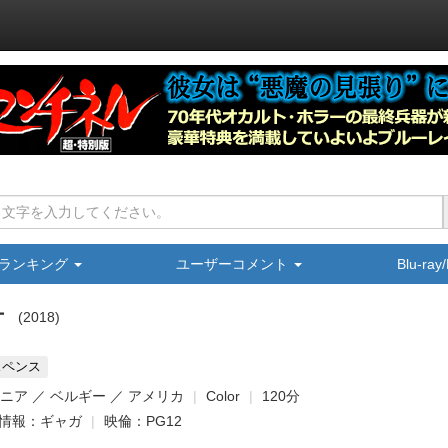
ランキング
ユーザーコメント
Blu-ra
ー
2018
スペンス
マニア ／ ベルギー ／ アメリカ
Color
120分
情報：ギャガ
映倫：PG12