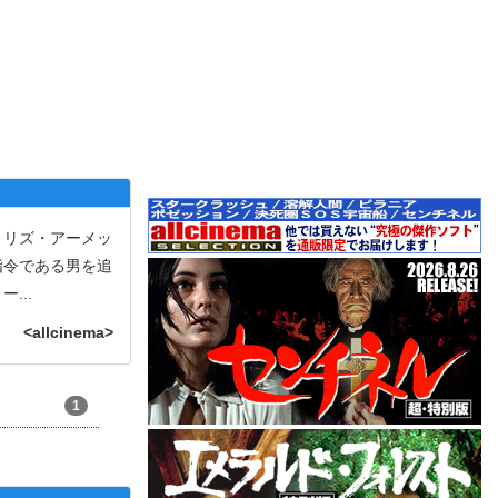
、リズ・アーメッ
指令である男を追
ィー
...
<allcinema>
1