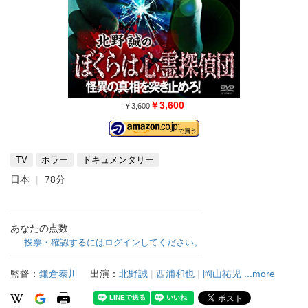
￥3,600
￥3,600
TV
ホラー
ドキュメンタリー
日本
78分
あなたの点数
投票・確認するにはログインしてください。
監督：
鎌倉泰川
出演：
北野誠
|
西浦和也
|
岡山祐児
...more