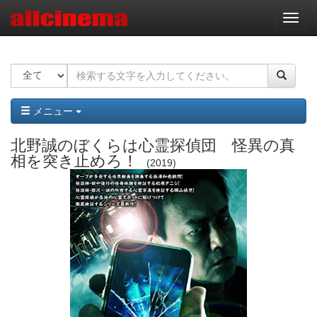
ナ
ビ
ゲ
ー
シ
ョ
ン
メニュー
北野誠のぼくらは心霊探偵団 怪異の真
相を突き止めろ！
2019