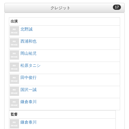
17
クレジット
出演
北野誠
西浦和也
岡山祐児
松原タニシ
田中俊行
国沢一誠
鎌倉泰川
監督
鎌倉泰川