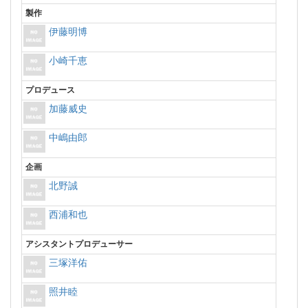
製作
伊藤明博
小崎千恵
プロデュース
加藤威史
中嶋由郎
企画
北野誠
西浦和也
アシスタントプロデューサー
三塚洋佑
照井睦