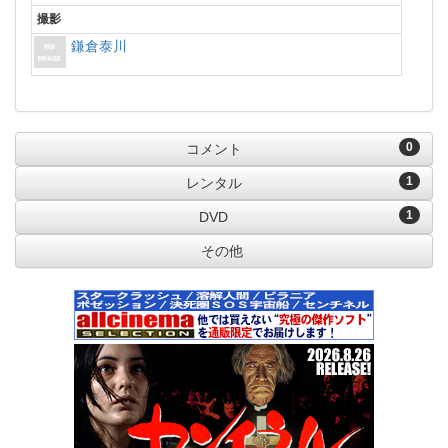
撮影
鎌倉泰川
0
コメント
1
レンタル
1
DVD
その他