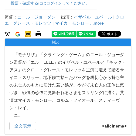
投票・確認するにはログインしてください。
監督：
ニール・ジョーダン
出演：
イザベル・ユペール
|
クロ
エ・グレース・モレッツ
|
マイカ・モンロー
...more
解説
「モナリザ」「クライング・ゲーム」のニール・ジョーダ
ン監督が「エル ELLE」のイザベル・ユペールと「キック・
アス」のクロエ・グレース・モレッツを主演に迎えて贈るサ
イコ・スリラー。地下鉄で拾ったバッグを親切心から持ち主
の未亡人のもとに届けた若い娘が、やがて未亡人の正体に気
づき、戦慄の恐怖に見舞われるさまをスリリングに描く。共
演はマイカ・モンロー、コルム・フィオール、スティーヴ
ン・レイ。
ニ
...
全文表示
<allcinema>