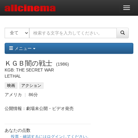
ナ
ビ
ゲ
ー
シ
ョ
ン
メニュー
ＫＧＢ闇の戦士
1986
KGB: THE SECRET WAR
LETHAL
映画
アクション
アメリカ
86分
公開情報：劇場未公開・ビデオ発売
あなたの点数
投票・確認するにはログインしてください。