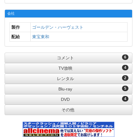
会社
製作
ゴールデン・ハーヴェスト
配給
東宝東和
6
コメント
4
TV放映
2
レンタル
5
Blu-ray
4
DVD
その他