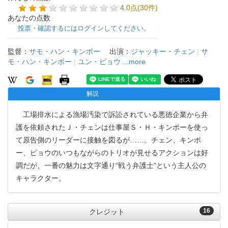
4.0点(30件)
あなたの点数
投票・確認するにはログインしてください。
監督：
サモ・ハン・キンポー
出演：
ジャッキー・チェン
|
サ
モ・ハン・キンポー
|
ユン・ピョウ
...more
解説
工場排水による漁場汚染で訴訟されている悪徳企業から弁
護を依頼されたＪ・チェンは仕事屋Ｓ・Ｈ・キンポーを使っ
て原告側のリーダーに接触を図るが……。チェン、キンポ
ー、ピョウのいつもながらのトリオが見せるアクションは好
調だが、一番の魅力は文字通り“戦う弁護士”という主人公の
キャラクター。
16
クレジット