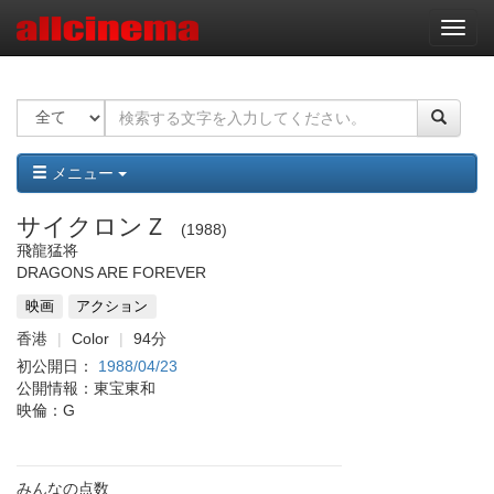
ナ
ビ
ゲ
ー
シ
ョ
ン
メニュー
サイクロンＺ
1988
飛龍猛将
DRAGONS ARE FOREVER
映画
アクション
香港
Color
94分
初公開日：
1988/04/23
公開情報：東宝東和
映倫：G
みんなの点数