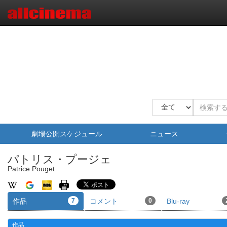
劇場公開スケジュール
ニュース
パトリス・プージェ
Patrice Pouget
作品
7
コメント
0
Blu-ray
作品