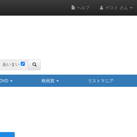
ヘルプ
ゲスト さん
あいまい
y/DVD
映画賞
リストマニア