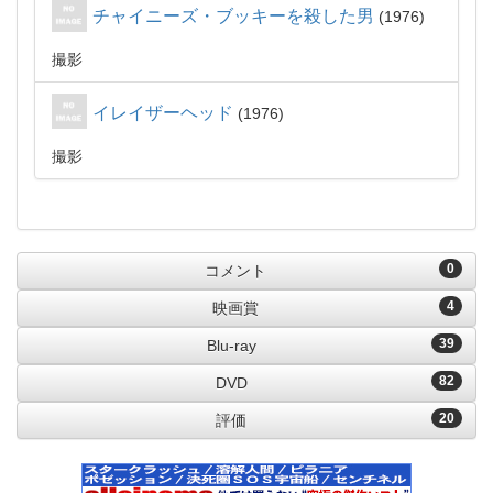
チャイニーズ・ブッキーを殺した男
1976
撮影
イレイザーヘッド
1976
撮影
0
コメント
4
映画賞
39
Blu-ray
82
DVD
20
評価