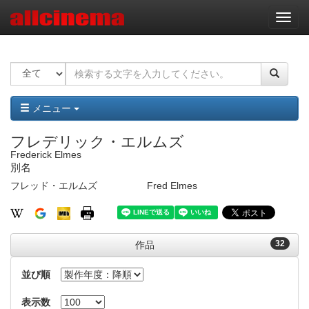
ナ
ビ
ゲ
ー
シ
ョ
ン
メニュー
フレデリック・エルムズ
Frederick Elmes
別名
フレッド・エルムズ
Fred Elmes
32
作品
並び順
表示数