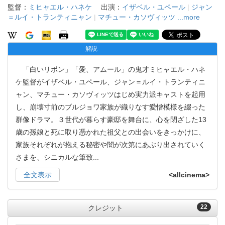
監督：
ミヒャエル・ハネケ
出演：
イザベル・ユペール
|
ジャン
＝ルイ・トランティニャン
|
マチュー・カソヴィッツ
...more
解説
「白いリボン」「愛、アムール」の鬼才ミヒャエル・ハネ
ケ監督がイザベル・ユペール、ジャン＝ルイ・トランティニ
ャン、マチュー・カソヴィッツはじめ実力派キャストを起用
し、崩壊寸前のブルジョワ家族が織りなす愛憎模様を綴った
群像ドラマ。３世代が暮らす豪邸を舞台に、心を閉ざした13
歳の孫娘と死に取り憑かれた祖父との出会いをきっかけに、
家族それぞれが抱える秘密や闇が次第にあぶり出されていく
さまを、シニカルな筆致
...
全文表示
<allcinema>
22
クレジット